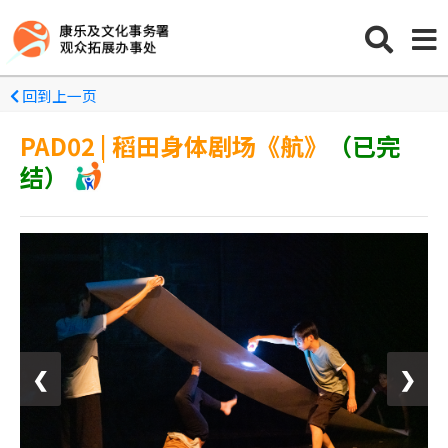
回到上一页
PAD02 | 稻田身体剧场《航》
（已完
结）
❮
❯