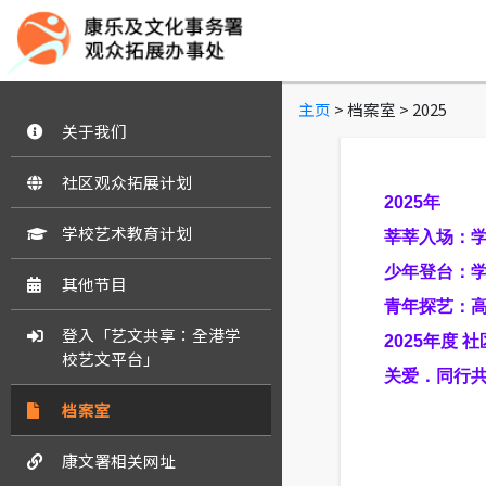
主页
> 档案室 > 2025
关于我们
社区观众拓展计划
2025年
学校艺术教育计划
莘莘入场：
少年登台：
其他节目
青年探艺：
登入「艺文共享：全港学
2025年度
校艺文平台」
关爱．同行
档案室
康文署相关网址