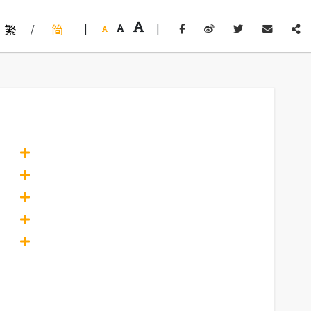
繁
/
简
|
|