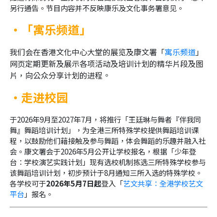
另行通告。节目内容并不反映康乐及文化事务署意见。
•「寓乐频道」
我们会在香港文化中心大堂的展览及康文署「
寓乐频道
」
网页定期更新及展示各项活动及培训计划的精华片段及图
片，向公众分享计划的进程
。
•走进校园
于
2026
年
9
月至2027年
7
月，将推行「王廷琳与舞者『伴我同
舞』舞蹈培训计划」，为全港三所特殊学校提供舞蹈培训课
程，以鼓励他们藉接触及参与舞蹈，体会舞蹈的乐趣并融入社
会。康文署会于
2026
年
5
月公开让学校报名，根据「少年登
台：学校演艺实践计划」现有选校机制拣选三所特殊学校参与
该舞蹈培训计划，初步预计于
8
月通知三所入选的特殊学校。
各学校可于
2026
年
5
月7
日起
登入「
艺文共享：全港学校艺文
平台
」报名。