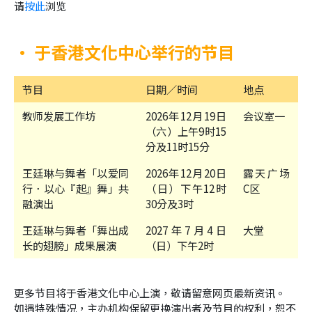
请
按此
浏览
• 于香港文化中心举行的节目
节目
日期／时间
地点
教师发展工作坊
2026年12月19日
会议室一
（六）上午9时15
分及11时15分
王廷琳与舞者「以爱同
2026年12月20日
露天广场
行．以心『起』舞」共
（日）下午12时
C区
融演出
30分及3时
王廷琳与舞者「舞出成
2027年7月4日
大堂
长的翅膀」成果展演
（日）下午2时
更多节目将于香港文化中心上演，敬请留意网页最新资讯
。
如遇特殊情况，主办机构保留更换演出者及节目的权利，恕不