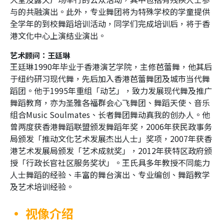
档案室—2024-25关爱•同行共融舞蹈计划
与的共融演出。此外，专业舞团将为特殊学校的学童提供
全学年的到校舞蹈培训活动，同学们完成培训后，将于香
（已完结）
港文化中心上演结业演出。
艺术顾问：王廷琳
王廷琳
1990
年毕业于香港演艺学院，主修芭蕾舞，他其后
于纽约研习现代舞，先后加入香港芭蕾舞团及城市当代舞
蹈团。他于
1995
年重组「动艺」，致力发展现代舞及推广
舞蹈教育，亦为圣雅各福群会心飞舞团、舞蹈天使、音
乐
组合
Music Soulmates
、长者舞团舞动真我的创办人。他
曾两度获香港舞蹈联盟颁发舞蹈年奖，
2006
年获民政事务
局颁发「推动文化艺术发展杰出人士」奖项，
2007
年获香
港艺术发展局颁发「艺术成就奖」，
2012
年获特区政府颁
授「行政长官社区服务奖状」。王氏具多年教授不同能力
人士舞蹈的经验、丰富的舞台演出、专业编创、舞蹈教学
及艺术培训经验。
•
视像介绍