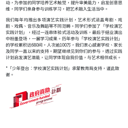
动，为参加的同学培养艺术触觉，提升审美能力，启发创意思
学生送戏到社区
维，同学们亲身参与训练学习，把艺术融入生活当中。
我们每年均推出多项演艺实践计划，艺术形式涵盖粤剧、戏
剧、戏偶、音乐及舞蹈等不同范畴。同学们参加了「学校演艺
实践计划」，经过一连串体验式活动及训练，最后于结业演出
中粉墨登场，一展学习成果。历年参与「学校演艺实践计划」
的学校累积达
680
间，人次逾
100
万，我们衷心感谢学校、家长
及同学一直以来的支持。期望继续见到你们的参与，透过实践
计划启发演艺潜能，让同学体现自我价值，与艺术相伴成长。
*
「少年登台︰学校演艺实践计划」承蒙教育局支持，谨此致
谢。