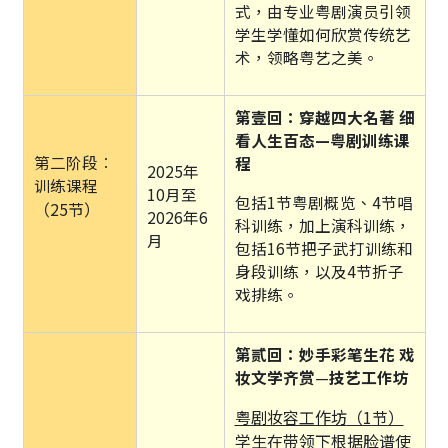
式，由专业粤剧演员引领
学生学懂如何欣赏传统艺
术，领略粤艺之美。
第壹回：穿越四大名著 细
看人生百态—粤剧训练课
第二阶段︰
程
2025年
训练课程
10月至
包括1节粤剧概览、4节唱
（25节）
2026年6
科训练，加上演科训练，
月
包括16节把子武打训练和
身段训练，以及4节折子
戏排练。
第贰回：妙手彩笔生花 戏
妆文学齐赏
—
技艺工作坊
粤剧妆容工作坊
（1
）
节
学生在带领下根据脸谱使