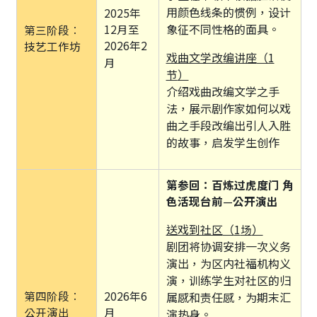
用颜色线条的惯例，设计
2025年
象征不同性格的面具。
12月至
第三阶段︰
2026年2
技艺工作坊
戏曲文学改编讲座
（1
月
）
节
介绍戏曲改编文学之手
法，展示剧作家如何以戏
曲之手段改编出引人入胜
的故事，启发学生创作
第参回：百炼过虎度门 角
色活现台前
—
公开演出
送戏到社区
（
1
）
场
剧团将协调安排一次义务
演出，为区内社福机构义
演，训练学生对社区的归
第四阶段︰
2026年6
属感和责任感，为期末汇
公开演出
月
演热身。