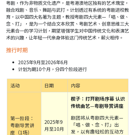
粤剧，作为非物质文化遗产，是粤港澳地区独有的艺术瑰宝，
融合戏剧、音乐、舞蹈与武打。计划透过有系统的粤剧进校教
育，以中国四大名著为主题，教授粤剧四大元素—「唱、做、
念、打」，是为一个结合文本欣赏、粤剧艺术、创意思维三大
元素合一的学习计划，期望增强学生对中国传统文化和表演艺
术的兴趣，让年轻一代亲身体验这门传统艺术，薪火相传。
推行时期
2025
年9月至
2026
年6月
计划为期
10
个月，分四个阶段进行
活动
日期
内容
楔子：打开剧场序幕 认识
赏讲座
传统曲艺
—
粤剧导
剧团将从粤剧四大元素—
第一阶段：
2025年9
「唱、做、念、打」出
粤剧导赏讲
月至10月
发，以有趣轻松的互动方
（1场）
座