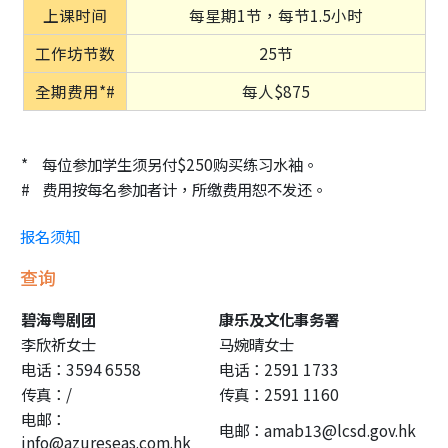
上课时间
每星期1节，每节1.5小时
工作坊节数
25节
全期费用*#
每人$875
*
每位参加学生须另付$250购买练习水袖。
#
费用按每名参加者计，所缴费用恕不发还。
报名须知
查询
碧海粤剧团
康乐及文化事务署
李欣祈女士
马婉晴女士
电话：3594 6558
电话：
2591 1733
传真：/
传真：
2591 1160
电邮：
电邮：
amab13@lcsd.gov.hk
info@azureseas.com.hk