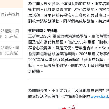
為了向大眾更廣泛地傳播共融的信息，康文署
術共融。此計劃以香港文化中心為基地，內容
愛•同行共融舞
眾活動，其中包括有殘疾人士參與的共融演出
到校舞蹈培訓活動，同學們完成培訓後，將於
藝術顧問：王廷琳
-26關愛•同
王廷琳
1990
年畢業於香港演藝學院，主修芭蕾
劃（已完結）
團及城市當代舞蹈團。他於
1995
年重組「動藝
-25關愛•同
群會心飛舞團、舞蹈天使、音
組合
Music Sou
樂
劃（已完結）
香港舞蹈聯盟頒發舞蹈年獎，
2006
年獲民政事
2007
年獲香港藝術發展局頒發「藝術成就獎」
狀」。王氏具多年教授不同能力人士舞蹈的經
訓經驗。
為關顧長者、不同能力人士及其他有需要的社
體文娛活動及設施。詳情請參閱網頁
www.lcsd.