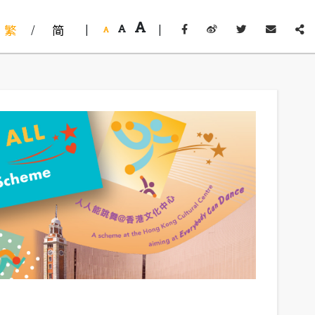
繁
/
简
|
|