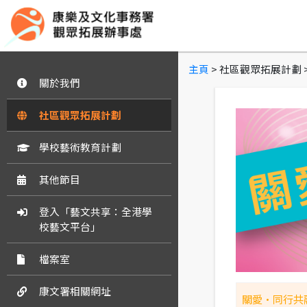
主頁
> 社區觀眾拓展計劃
關於我們
社區觀眾拓展計劃
學校藝術教育計劃
其他節目
登入「藝文共享：全港學
校藝文平台」
檔案室
康文署相關網址
關愛•同行共