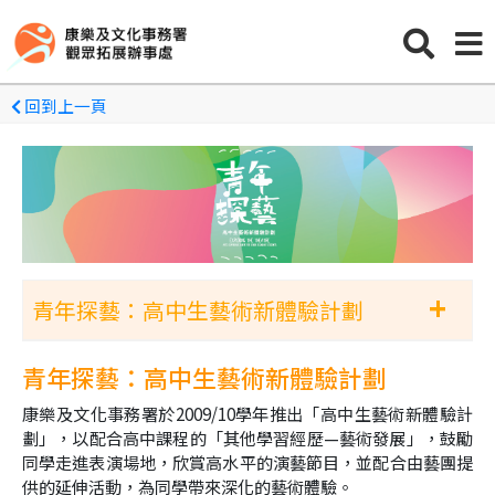
回到上一頁
+
青年探藝：高中生藝術新體驗計劃
2026/27 青年探藝：高中生藝術新體驗計劃
青年探藝：高中生藝術新體驗計劃
康樂及文化事務署於
2009/10
學年推出「高中生藝術新體驗計
劃」，以配合高中課程的「其他學習經歷—藝術發展」，鼓勵
同學走進表演場地，欣賞高水平的演藝節目，並配合由藝團提
供的延伸活動，為同學帶來深化的藝術體驗。