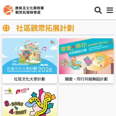
社區觀眾拓展計劃
社區文化大使計劃
關愛•同行共融舞蹈計劃