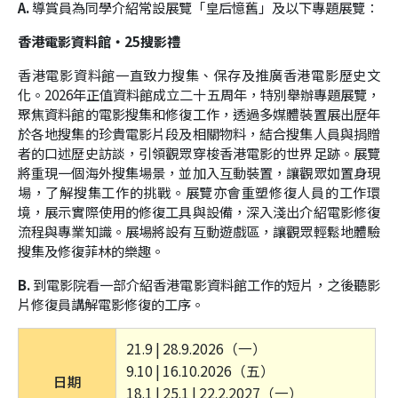
A.
導賞員為同學介紹常設展覽「皇后憶舊」及以下專題展覽：
香港電影資料館‧
25
搜影禮
香港電影資料館一直致力搜集、保存及推廣香港電影歷史文
化。
2026
年正值資料館成立二十五周年，特別舉辦專題展覽，
聚焦資料館的電影搜集和修復工作，透過多媒體裝置展出歷年
於各地搜集的珍貴電影片段及相關物料，結合搜集人員與捐贈
者的口述歷史訪談，引領觀眾穿梭香港電影的世界足跡。展覽
將重現一個海外搜集場景，並加入互動裝置，讓觀眾如置身現
場，了解搜集工作的挑戰。展覽亦會重塑修復人員的工作環
境，展示實際使用的修復工具與設備，深入淺出介紹電影修復
流程與專業知識。展場將設有互動遊戲區，讓觀眾輕鬆地體驗
搜集及修復菲林的樂趣。
B.
到電影院看一部介紹香港電影資料館工作的短片，之後聽影
片修復員講解電影修復的工序。
21.9 | 28.9.2026（一）
9.10 | 16.10.2026（五）
日期
18.1 | 25.1 | 22.2.2027（一）