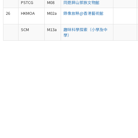
PSTCG
M08
同遊屏山鄧族文物館
26
HKMOA
M02a
錄像放映@香港藝術館
SCM
M13a
趣味科學探索（小學及中
學）