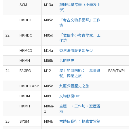
SCM
M13a
趣味科學探索（小學及中
學）
HKHDC
M05c
「考古文物多面睇」工作
坊
22
HKHDC
M05d
「做個小小考古學家」工
作坊
HKMCD
M14a
香港海防歷史知多少
HKMH
M06b
活的歷史
24
FAGEG
M12
岸上的消防船：「葛量洪
EAR/TWPL
號」探秘之旅
HKHDC&KP
M05e
九龍公園歷史之旅
HKHM
M09
文物修復DIY
HKMH
M06a-
主題一：工作坊：遊歷香
1
港
25
SYSM
M04b
古蹟任我行：探索甘棠第