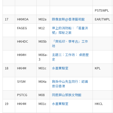
PSTSWPL
17
HKMOA
M02a
錄像放映@香港藝術館
EAR/TWPL
FAGEG
M12
岸上的消防船：「葛量洪
號」探秘之旅
HKHDC
M05b
「齊拓印．學考古」工作
坊
HKMH
M06a-
主題三：工作坊： 桌遊歷
3
史
18
HKHM
M01c
水墨實驗室
KPL
SYSM
M04a
與孫中山先生同行：認識
昔日香港
PSTCG
M08
同遊屏山鄧族文物館
19
HKHM
M01c
水墨實驗室
HKCL