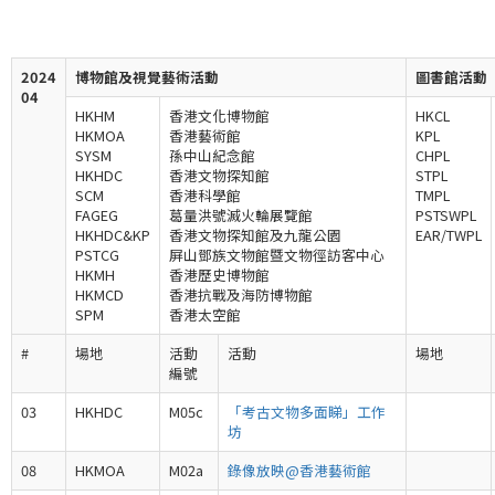
2024
博物館及視覺藝術活動
圖書館活動
04
HKHM
香港文化博物館
HKCL
HKMOA
香港藝術館
KPL
SYSM
孫中山紀念館
CHPL
HKHDC
香港文物探知館
STPL
SCM
香港科學館
TMPL
FAGEG
葛量洪號滅火輪展覽館
PSTSWPL
HKHDC&KP
香港文物探知館及九龍公園
EAR/TWPL
PSTCG
屏山鄧族文物館暨文物徑訪客中心
HKMH
香港歷史博物館
HKMCD
香港抗戰及海防博物館
SPM
香港太空館
#
場地
活動
活動
場地
編號
03
HKHDC
M05c
「考古文物多面睇」工作
坊
08
HKMOA
M02a
錄像放映@香港藝術館